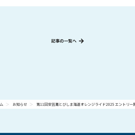
記事の一覧へ
ム
＞
お知らせ
＞
第11回安芸灘とびしま海道オレンジライド2025 エントリー開