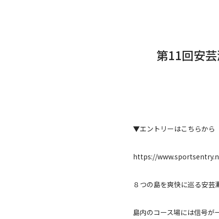
第11回安芸
▼エントリーはこちらから
https://www.sportsentry.n
８つの島を爽快に巡る安芸
島内のコース場には信号が