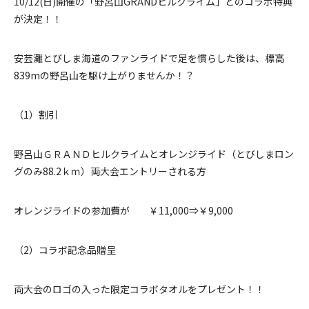
10/12(日)開催の「野呂山GRANDヒルクライム」とのコラボ特典
が決定！！
安芸灘とびしま海道のファンライドで足を慣らした後は、標高
839mの野呂山を駆け上がりませんか！？
（1）割引
野呂山ＧＲＡＮＤヒルクライムとオレンジライド（とびしまロン
グのみ88.2ｋｍ）両大会エントリーされる方
オレンジライドの参加費が ￥11,000⇒￥9,000
（2）コラボ記念品贈呈
両大会のロゴの入った限定コラボタオルをプレゼント！！