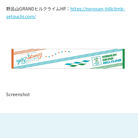
野呂山GRANDヒルクライムHP：
https://norosan-hillclimb-
setouchi.com/
Screenshot